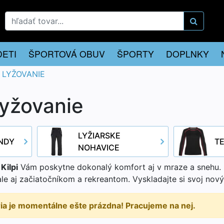
DETI
ŠPORTOVÁ OBUV
ŠPORTY
DOPLNKY
 LYŽOVANIE
lyžovanie
LYŽIARSKE
NDY
T
NOHAVICE
Kilpi
Vám poskytne dokonalý komfort aj v mraze a snehu. K
e aj začiatočníkom a rekreantom. Vyskladajte si svoj nový l
ria je momentálne ešte prázdna! Pracujeme na nej.