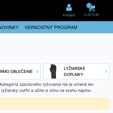
0
0,00 EUR
Prihlásiť
NOVINKY
VERNOSTNÝ PROGRAM
LYŽIARSKE
ERMO OBLEČENIE
DOPLNKY
ategória zjazdového lyžovania nie je určená len
yžiarsky outfit a užite si zimu na svahu naplno.