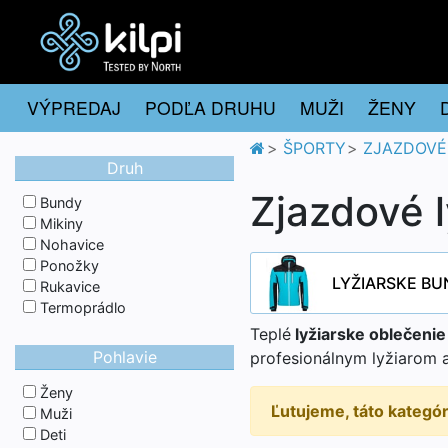
VÝPREDAJ
PODĽA DRUHU
MUŽI
ŽENY
ŠPORTY
ZJAZDOVÉ
Druh
Zjazdové 
Bundy
Mikiny
Nohavice
Ponožky
LYŽIARSKE BU
Rukavice
Termoprádlo
Teplé
lyžiarske oblečenie 
Pohlavie
profesionálnym lyžiarom al
Ženy
Ľutujeme, táto kategó
Muži
Deti