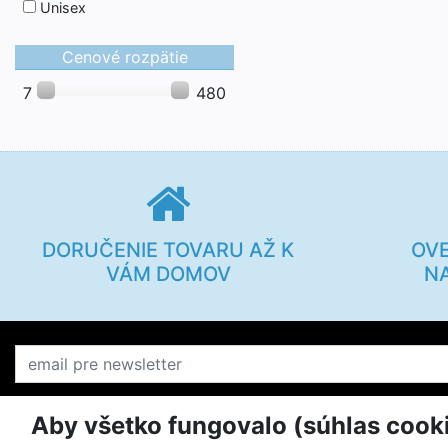
Unisex
Cenové rozpätie
7
480
DORUČENIE TOVARU AŽ K
OV
VÁM DOMOV
N
Aby všetko fungovalo (súhlas cook