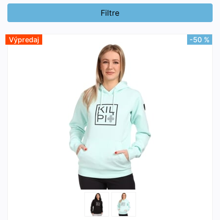
Filtre
Výpredaj
-50 %