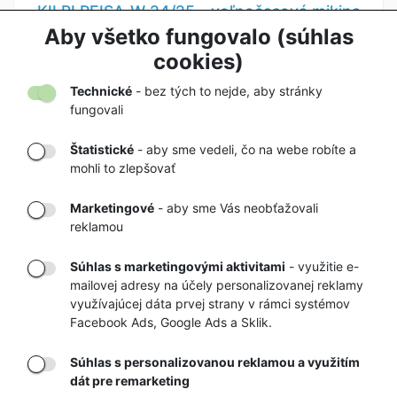
KILPI REISA-W 24/25 - voľnočasová mikina
34,90 €
Aby všetko fungovalo (súhlas
99,90 €
cookies)
Technické
- bez tých to nejde, aby stránky
fungovali
Štatistické
- aby sme vedeli, čo na webe robíte a
mohli to zlepšovať
DORUČENIE
OVERENÝ
TOVARU AŽ K
OBCHOD
Marketingové
- aby sme Vás neobťažovali
VÁM DOMOV
NA HEUREKA.SK
reklamou
Súhlas s marketingovými aktivitami
- využitie e-
mailovej adresy na účely personalizovanej reklamy
RÝCHLE
GARANCIA
využívajúcej dáta prvej strany v rámci systémov
DORUČENIE
VRÁTENIA PEŇAZÍ
Facebook Ads, Google Ads a Sklik.
Súhlas s personalizovanou reklamou a využitím
Registrovať
dát pre remarketing