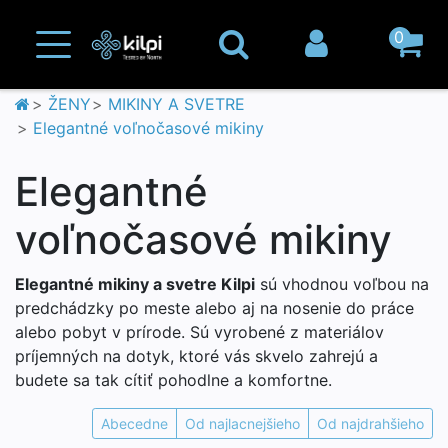
0
ŽENY
MIKINY A SVETRE
Elegantné voľnočasové mikiny
Elegantné
voľnočasové mikiny
Elegantné mikiny a svetre Kilpi
sú vhodnou voľbou na
predchádzky po meste alebo aj na nosenie do práce
alebo pobyt v prírode. Sú vyrobené z materiálov
príjemných na dotyk, ktoré vás skvelo zahrejú a
budete sa tak cítiť pohodlne a komfortne.
Abecedne
Od najlacnejšieho
Od najdrahšieho