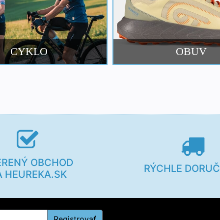
CYKLO
OBUV
ERENÝ OBCHOD
RÝCHLE DORUČ
A HEUREKA.SK
Registrovať