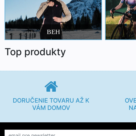
BEH
Top produkty
DORUČENIE TOVARU AŽ K
OV
VÁM DOMOV
N