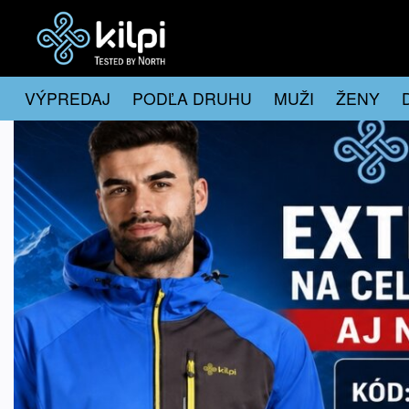
VÝPREDAJ
PODĽA DRUHU
MUŽI
ŽENY