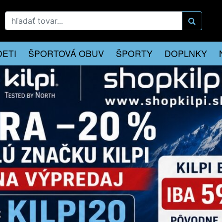
DETI
ŠPORTOVÁ OBUV
ŠPORTY
DOPLNKY