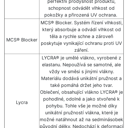
perfektní prodyšnost produktů,
schopnost odvádět vlhkost od
pokožky a přirozená UV ochrana.
MCS® Blocker. Systém řízení vlhkosti,
který absorbuje a odvádí vlhkost od
těla a rychle schne a zároveň
MCS® Blocker
poskytuje vynikající ochranu proti UV
záření.
LYCRA® je umělé vlákno, vyrobené z
elastanu. Nepoužívá se samotné, ale
vždy ve směsi s jinými vlákny.
Materiálu dodává unikátní pružnost a
také pomáhá držet jeho tvar.
Oblečení, obsahující vlákno LYCRA® je
pohodlné, odolné a jako stvořené k
Lycra
pohybu. Tohle vše je možné díky
unikátní pružností vlákna, které je
možné natáhnout až na sedminásobek
původní délky. Nedochází k deformaci