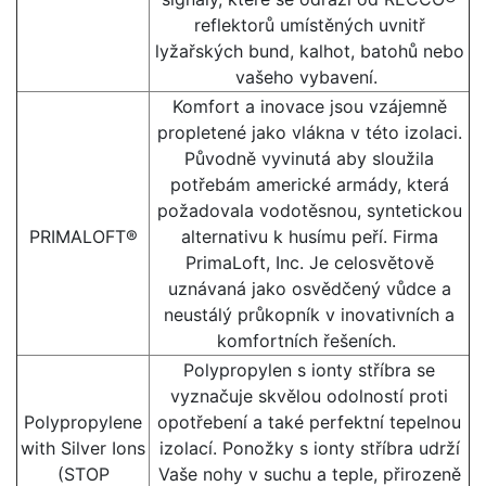
reflektorů umístěných uvnitř
lyžařských bund, kalhot, batohů nebo
vašeho vybavení.
Komfort a inovace jsou vzájemně
propletené jako vlákna v této izolaci.
Původně vyvinutá aby sloužila
potřebám americké armády, která
požadovala vodotěsnou, syntetickou
PRIMALOFT®
alternativu k husímu peří. Firma
PrimaLoft, Inc. Je celosvětově
uznávaná jako osvědčený vůdce a
neustálý průkopník v inovativních a
komfortních řešeních.
Polypropylen s ionty stříbra se
vyznačuje skvělou odolností proti
Polypropylene
opotřebení a také perfektní tepelnou
with Silver Ions
izolací. Ponožky s ionty stříbra udrží
(STOP
Vaše nohy v suchu a teple, přirozeně