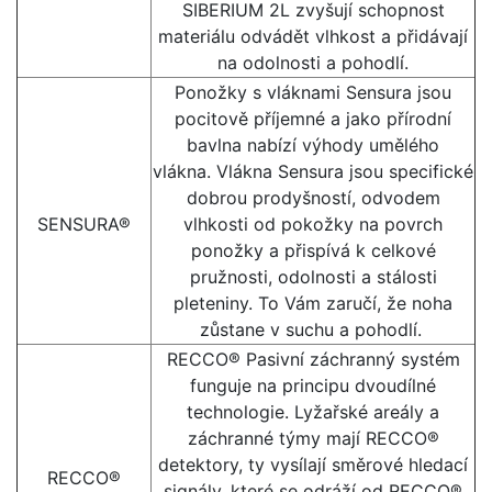
SIBERIUM 2L zvyšují schopnost
materiálu odvádět vlhkost a přidávají
na odolnosti a pohodlí.
Ponožky s vláknami Sensura jsou
pocitově příjemné a jako přírodní
bavlna nabízí výhody umělého
vlákna. Vlákna Sensura jsou specifické
dobrou prodyšností, odvodem
SENSURA®
vlhkosti od pokožky na povrch
ponožky a přispívá k celkové
pružnosti, odolnosti a stálosti
pleteniny. To Vám zaručí, že noha
zůstane v suchu a pohodlí.
RECCO® Pasivní záchranný systém
funguje na principu dvoudílné
technologie. Lyžařské areály a
záchranné týmy mají RECCO®
detektory, ty vysílají směrové hledací
RECCO®
signály, které se odráží od RECCO®