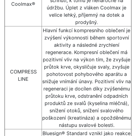
schnutí, k tomu je nenáročné na
Coolmax®
údržbu. Úplet z vláken Coolmax je
velice lehký, příjemný na dotek a
prodyšný.
Hlavní funkcí kompresního oblečení je
zvýšení výkonnosti během sportovní
aktivity a následné zrychlení
regenerace. Kompresní oblečení má
pozitivní vliv na výkon tím, že zvyšuje
průtok krve, okysličuje svaly, zvyšuje
COMPRESS
pohotovost pohybového aparátu a
LINE
snižuje vnímání únavy. Pozitivní vliv na
regeneraci je docílen díky zvýšenému
průtoku krve, odstranění odpadních
produktů ze svalů (kyselina mléčná),
snížení otoků, snížení svalového
poškození (kreatináza) a opožděnému
nástupu svalové bolesti.
Bluesign® Standard vznikl jako reakce