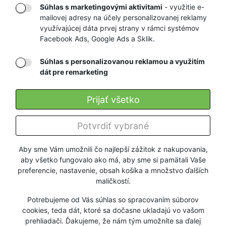
Súhlas s marketingovými aktivitami
- využitie e-
mailovej adresy na účely personalizovanej reklamy
RÝCHLE
GARANCIA
využívajúcej dáta prvej strany v rámci systémov
DORUČENIE
VRÁTENIA PEŇAZÍ
Facebook Ads, Google Ads a Sklik.
Súhlas s personalizovanou reklamou a využitím
Registrovať
dát pre remarketing
Prijať všetko
O KILPI
Potvrdiť vybrané
Všetko o nákupe
Aby sme Vám umožnili čo najlepší zážitok z nakupovania,
aby všetko fungovalo ako má, aby sme si pamätali Vaše
Firmy a organizácie
preferencie, nastavenie, obsah košíka a množstvo ďalších
maličkostí.
Užitočné info
Potrebujeme od Vás súhlas so spracovaním súborov
cookies, teda dát, ktoré sa dočasne ukladajú vo vašom
prehliadači. Ďakujeme, že nám tým umožníte sa ďalej