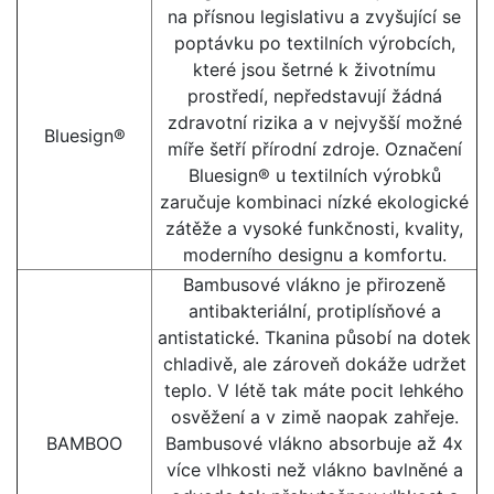
na přísnou legislativu a zvyšující se
poptávku po textilních výrobcích,
které jsou šetrné k životnímu
prostředí, nepředstavují žádná
zdravotní rizika a v nejvyšší možné
Bluesign®
míře šetří přírodní zdroje. Označení
Bluesign® u textilních výrobků
zaručuje kombinaci nízké ekologické
zátěže a vysoké funkčnosti, kvality,
moderního designu a komfortu.
Bambusové vlákno je přirozeně
antibakteriální, protiplísňové a
antistatické. Tkanina působí na dotek
chladivě, ale zároveň dokáže udržet
teplo. V létě tak máte pocit lehkého
osvěžení a v zimě naopak zahřeje.
BAMBOO
Bambusové vlákno absorbuje až 4x
více vlhkosti než vlákno bavlněné a