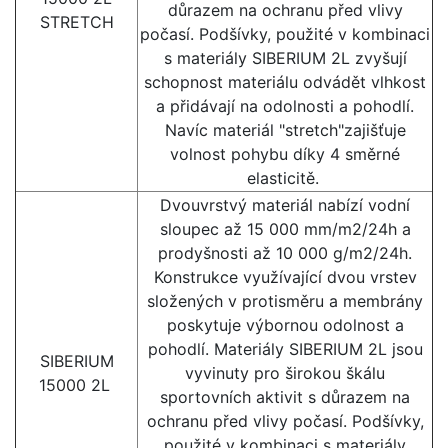
důrazem na ochranu před vlivy
STRETCH
počasí. Podšívky, použité v kombinaci
s materiály SIBERIUM 2L zvyšují
schopnost materiálu odvádět vlhkost
a přidávají na odolnosti a pohodlí.
Navíc materiál "stretch"zajišťuje
volnost pohybu díky 4 směrné
elasticitě.
Dvouvrstvý materiál nabízí vodní
sloupec až 15 000 mm/m2/24h a
prodyšnosti až 10 000 g/m2/24h.
Konstrukce využívající dvou vrstev
složených v protisměru a membrány
poskytuje výbornou odolnost a
pohodlí. Materiály SIBERIUM 2L jsou
SIBERIUM
vyvinuty pro širokou škálu
15000 2L
sportovních aktivit s důrazem na
ochranu před vlivy počasí. Podšívky,
použité v kombinaci s materiály