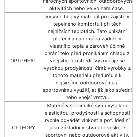
náročných sportovních, outdoorových
aktivitách nebo ve volném čase.
Vysoce hřejivý materiál pro zajištění
tepelného komfortu i při těch
nejnižších teplotách. Tato unikátní
pletenina napomáhá zadržení
vlastního tepla a zároveň účinně
chrání tělo před pronikáním chladu z
OPTI-HEAT
vnějšího prostředí. Vyznačuje se
vysokou prodyšností, čímž výrobky z
tohoto materiálu předurčuje k
nejširšímu outdoorovému a
sportovnímu využití, ať již jako střední
nebo vnější vrstvu.
Materiály specifické svou vysokou
elasticitou, prodyšností a schopností
rychle odvádět vlhkost a pot. Ideální
OPTI-DRY
jako základní vrstva pro veškeré
sportovní nebo outdoorové aktivity,