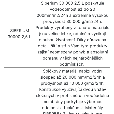
Siberium 30 000 2,5 L poskytuje
voděodolnost až do 20
000mm/m2/24h a extrémně vysokou
prodyšnost 30 000 g/m2/24h.
Produkty vyrobeny z tohoto materiálu
SIBERIUM
jsou velice lehké, odolné a vynikají
30000 2,5 L
dlouhou životností. Díky důrazu na
detail, šití a střih Vám tyto produkty
zajistí neomezený pohyb a absolutní
ochranu v těch nejnáročnějších
podmínkách.
Špičkový materiál nabízí vodní
sloupec až 20 000 mm/m2/24h a
prodyšnost až 10 000 g/m2/24h.
Konstrukce využívající dvou vrstev
složených v protisměru a voděodolné
membrány poskytuje výbornou
odolnost a funkčnost. Materiály
SIBERIUM 2L jsou vyvinuty pro