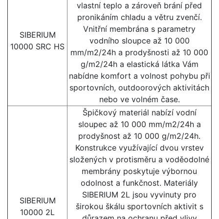
vlastní teplo a zároveň brání před
pronikáním chladu a větru zvenčí.
Vnitřní membrána s parametry
SIBERIUM
vodního sloupce až 10 000
10000 SRC HS
mm/m2/24h a prodyšnosti až 10 000
g/m2/24h a elastická látka Vám
nabídne komfort a volnost pohybu při
sportovních, outdoorových aktivitách
nebo ve volném čase.
Špičkový materiál nabízí vodní
sloupec až 10 000 mm/m2/24h a
prodyšnost až 10 000 g/m2/24h.
Konstrukce využívající dvou vrstev
složených v protisměru a voděodolné
membrány poskytuje výbornou
odolnost a funkčnost. Materiály
SIBERIUM 2L jsou vyvinuty pro
SIBERIUM
širokou škálu sportovních aktivit s
10000 2L
důrazem na ochranu před vlivy