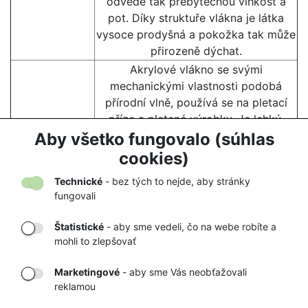
odvede tak přebytečnou vlhkost a
pot. Díky struktuře vlákna je látka
vysoce prodyšná a pokožka tak může
přirozeně dýchat.
Akrylové vlákno se svými
mechanickými vlastnosti podobá
přírodní vlně, používá se na pletací
příze a pletené výrobky. Je lehký,
AKRYLIC
rychle schne, nemačká se, je odolný
Aby všetko fungovalo (súhlas
proti skvrnám a na rozdíl od vlny
cookies)
nekouše.
Technické
- bez tých to nejde, aby stránky
fungovali
Štatistické
- aby sme vedeli, čo na webe robíte a
mohli to zlepšovať
DORUČENIE
OVERENÝ
TOVARU AŽ K
OBCHOD
Marketingové
- aby sme Vás neobťažovali
VÁM DOMOV
NA HEUREKA.SK
reklamou