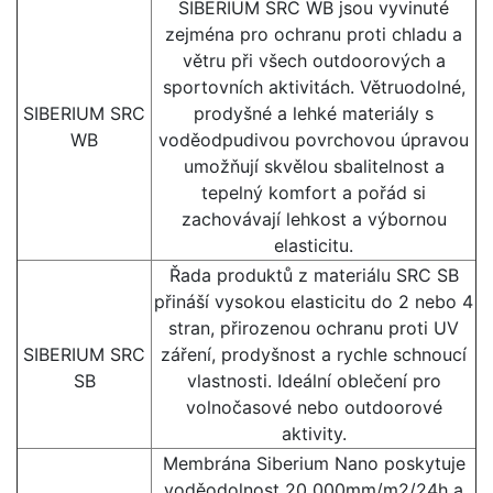
SIBERIUM SRC WB jsou vyvinuté
zejména pro ochranu proti chladu a
větru při všech outdoorových a
sportovních aktivitách. Větruodolné,
SIBERIUM SRC
prodyšné a lehké materiály s
WB
voděodpudivou povrchovou úpravou
umožňují skvělou sbalitelnost a
tepelný komfort a pořád si
zachovávají lehkost a výbornou
elasticitu.
Řada produktů z materiálu SRC SB
přináší vysokou elasticitu do 2 nebo 4
stran, přirozenou ochranu proti UV
SIBERIUM SRC
záření, prodyšnost a rychle schnoucí
SB
vlastnosti. Ideální oblečení pro
volnočasové nebo outdoorové
aktivity.
Membrána Siberium Nano poskytuje
voděodolnost 20 000mm/m2/24h a