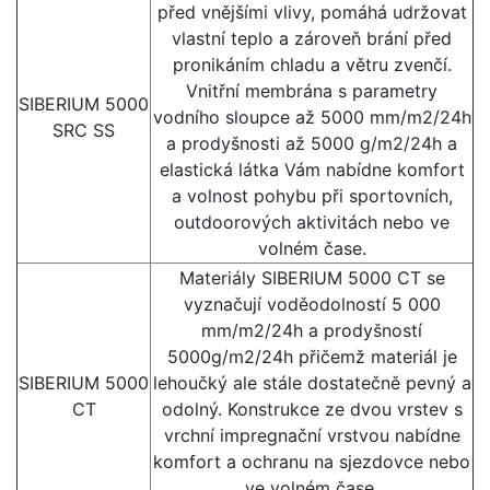
před vnějšími vlivy, pomáhá udržovat
vlastní teplo a zároveň brání před
pronikáním chladu a větru zvenčí.
Vnitřní membrána s parametry
SIBERIUM 5000
vodního sloupce až 5000 mm/m2/24h
SRC SS
a prodyšnosti až 5000 g/m2/24h a
elastická látka Vám nabídne komfort
a volnost pohybu při sportovních,
outdoorových aktivitách nebo ve
volném čase.
Materiály SIBERIUM 5000 CT se
vyznačují voděodolností 5 000
mm/m2/24h a prodyšností
5000g/m2/24h přičemž materiál je
SIBERIUM 5000
lehoučký ale stále dostatečně pevný a
CT
odolný. Konstrukce ze dvou vrstev s
vrchní impregnační vrstvou nabídne
komfort a ochranu na sjezdovce nebo
ve volném čase.