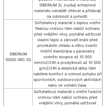
SIBERIUM 2L zvyšují schopnost
materiálu odvádět vlhkost a přidávají
na odolnosti a pohodlí.
Softshellový materiál s teplou vnitřní
fleecou vrstvou Vám nabízí ochranu
před vnějšími vlivy, pomáhá udržovat
vlastní teplo a zároveň brání před
pronikáním chladu a větru zvenčí.
Vnitřní membrána s parametry
SIBERIUM
vodního sloupce až 10 000
10000 SRC SS
mm/m2/24h a prodyšnosti až 10 000
g/m2/24h a elastická látka Vám
nabídne komfort a volnost pohybu při
sportovních, outdoorových aktivitách
nebo ve volném čase.
Softshellový materiál s vnitřní funkční
vrstvou Vám nabízí ochranu před
vnějšími vlivy, pomáhá udržovat