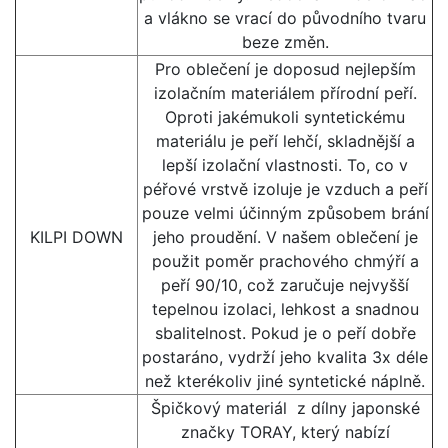
a vlákno se vrací do původního tvaru
beze změn.
Pro oblečení je doposud nejlepším
izolačním materiálem přírodní peří.
Oproti jakémukoli syntetickému
materiálu je peří lehčí, skladnější a
lepší izolační vlastnosti. To, co v
péřové vrstvě izoluje je vzduch a peří
pouze velmi účinným způsobem brání
KILPI DOWN
jeho proudění. V našem oblečení je
použit poměr prachového chmýří a
peří 90/10, což zaručuje nejvyšší
tepelnou izolaci, lehkost a snadnou
sbalitelnost. Pokud je o peří dobře
postaráno, vydrží jeho kvalita 3x déle
než kterékoliv jiné syntetické náplně.
Špičkový materiál z dílny japonské
značky TORAY, který nabízí