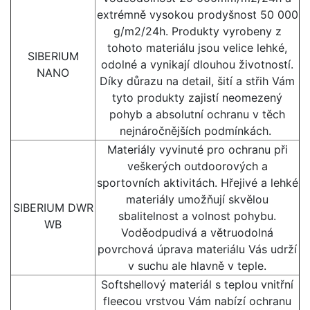
extrémně vysokou prodyšnost 50 000
g/m2/24h. Produkty vyrobeny z
tohoto materiálu jsou velice lehké,
SIBERIUM
odolné a vynikají dlouhou životností.
NANO
Díky důrazu na detail, šití a střih Vám
tyto produkty zajistí neomezený
pohyb a absolutní ochranu v těch
nejnáročnějších podmínkách.
Materiály vyvinuté pro ochranu při
veškerých outdoorových a
sportovních aktivitách. Hřejivé a lehké
materiály umožňují skvělou
SIBERIUM DWR
sbalitelnost a volnost pohybu.
WB
Voděodpudivá a větruodolná
povrchová úprava materiálu Vás udrží
v suchu ale hlavně v teple.
Softshellový materiál s teplou vnitřní
fleecou vrstvou Vám nabízí ochranu