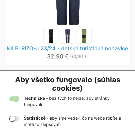
KILPI RIZO-J 23/24 - detské turistické nohavice
32,90 €
64,90 €
Aby všetko fungovalo (súhlas
1
2
cookies)
Načítať ďalej
Technické
- bez tých to nejde, aby stránky
fungovali
Štatistické
- aby sme vedeli, čo na webe robíte a
mohli to zlepšovať
DORUČENIE
OVERENÝ