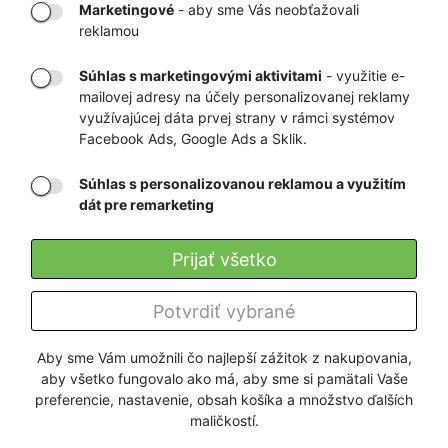
TOVARU AŽ K
OBCHOD
Marketingové
- aby sme Vás neobťažovali
VÁM DOMOV
NA HEUREKA.SK
reklamou
Súhlas s marketingovými aktivitami
- využitie e-
mailovej adresy na účely personalizovanej reklamy
RÝCHLE
GARANCIA
využívajúcej dáta prvej strany v rámci systémov
DORUČENIE
VRÁTENIA PEŇAZÍ
Facebook Ads, Google Ads a Sklik.
Súhlas s personalizovanou reklamou a využitím
Registrovať
dát pre remarketing
Prijať všetko
O KILPI
Potvrdiť vybrané
Všetko o nákupe
Aby sme Vám umožnili čo najlepší zážitok z nakupovania,
aby všetko fungovalo ako má, aby sme si pamätali Vaše
Firmy a organizácie
preferencie, nastavenie, obsah košíka a množstvo ďalších
maličkostí.
Užitočné info