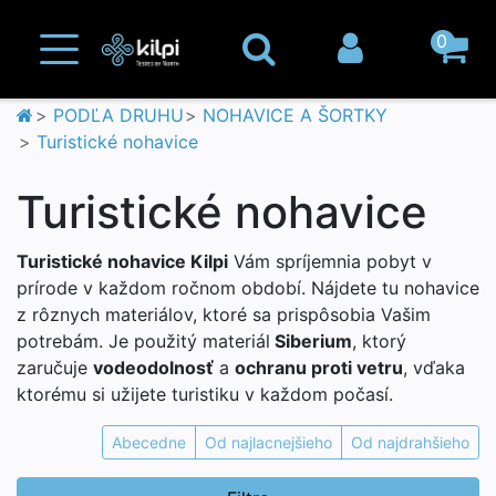
0
PODĽA DRUHU
NOHAVICE A ŠORTKY
Turistické nohavice
Turistické nohavice
Turistické nohavice Kilpi
Vám spríjemnia pobyt v
prírode v každom ročnom období. Nájdete tu nohavice
z rôznych materiálov, ktoré sa prispôsobia Vašim
potrebám. Je použitý materiál
Siberium
, ktorý
zaručuje
vodeodolnosť
a
ochranu proti vetru
, vďaka
ktorému si užijete turistiku v každom počasí.
Abecedne
Od najlacnejšieho
Od najdrahšieho