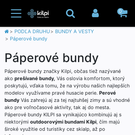
0
PODĽA DRUHU
BUNDY A VESTY
Páperové bundy
Páperové bundy
Páperové bundy značky Kilpi, občas tiež nazývané
ako
prešívané bundy,
Vás oslovia komfortom, ktorý
poskytujú, vďaka tomu, že na výrobu našich najlepších
modelov využívame pravé husacie perie.
Perové
bundy
Vás zahrejú aj za tej najtuhšej zimy a sú vhodné
ako pre voľnočasové aktivity, tak aj do mesta.
Páperové bundy KILPI sa vynikajúco kombinujú aj s
niektorými
outdoorovými bundami Kilpi
, čím majú
široké využitie od turistiky cez skialp, až po