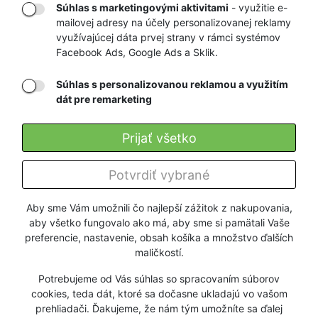
Súhlas s marketingovými aktivitami
- využitie e-
mailovej adresy na účely personalizovanej reklamy
RÝCHLE
GARANCIA
využívajúcej dáta prvej strany v rámci systémov
DORUČENIE
VRÁTENIA PEŇAZÍ
Facebook Ads, Google Ads a Sklik.
Súhlas s personalizovanou reklamou a využitím
Registrovať
dát pre remarketing
Prijať všetko
O KILPI
Potvrdiť vybrané
Všetko o nákupe
Aby sme Vám umožnili čo najlepší zážitok z nakupovania,
aby všetko fungovalo ako má, aby sme si pamätali Vaše
Firmy a organizácie
preferencie, nastavenie, obsah košíka a množstvo ďalších
maličkostí.
Užitočné info
Potrebujeme od Vás súhlas so spracovaním súborov
cookies, teda dát, ktoré sa dočasne ukladajú vo vašom
prehliadači. Ďakujeme, že nám tým umožníte sa ďalej