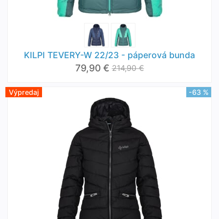
KILPI TEVERY-W 22/23 - páperová bunda
79,90 €
214,90 €
Výpredaj
-63 %