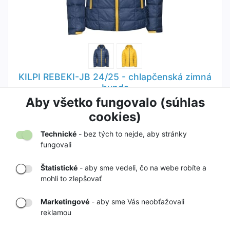
KILPI REBEKI-JB 24/25 - chlapčenská zimná
bunda
34,90 €
Aby všetko fungovalo (súhlas
69,90 €
cookies)
Technické
- bez tých to nejde, aby stránky
fungovali
Štatistické
- aby sme vedeli, čo na webe robíte a
mohli to zlepšovať
DORUČENIE
OVERENÝ
TOVARU AŽ K
OBCHOD
Marketingové
- aby sme Vás neobťažovali
VÁM DOMOV
NA HEUREKA.SK
reklamou