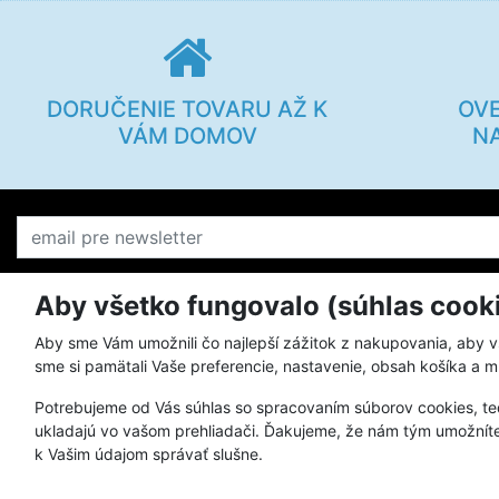
DORUČENIE TOVARU AŽ K
OV
VÁM DOMOV
N
Aby všetko fungovalo (súhlas cook
O KILPI
Všetko o ná
Aby sme Vám umožnili čo najlepší zážitok z nakupovania, aby 
sme si pamätali Vaše preferencie, nastavenie, obsah košíka a m
Prečo nakupovať u nás
Postup pri v
Potrebujeme od Vás súhlas so spracovaním súborov cookies, te
Prehľad materiálov Kilpi
Reklamačný 
ukladajú vo vašom prehliadači. Ďakujeme, že nám tým umožníte
Starostlivosť o oblečenie Kilpi
Veľkostné ta
k Vašim údajom správať slušne.
Značka Kilpi
Spôsoby pla