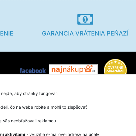
ENIE
GARANCIA VRÁTENIA PEŇAZÍ
Užitočné info
 nejde, aby stránky fungovali
Veľkostné tabuľky
eli, čo na webe robíte a mohli to zlepšovať
Linky
 Vás neobťažovali reklamou
i aktivitami
- využitie e-mailovej adresy na účely