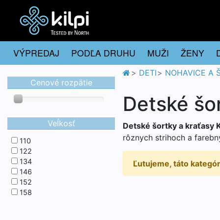
VÝPREDAJ
PODĽA DRUHU
MUŽI
ŽENY
DETI
NOHAVICE A 
Cenové rozpätie
Detské šor
Veĺkosť
Detské šortky a kraťasy K
rôznych strihoch a farebn
110
122
134
Ľutujeme, táto kategó
146
152
158