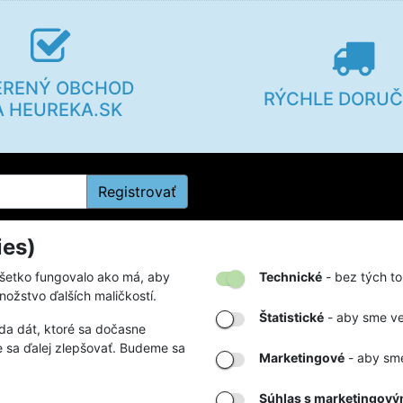
ERENÝ OBCHOD
RÝCHLE DORUČ
A HEUREKA.SK
Registrovať
ies)
kupe
Firmy a organizácie
všetko fungovalo ako má, aby
Technické
- bez tých to
nožstvo ďalších maličkostí.
rátení tovaru
Zákazky na mieru
Štatistické
- aby sme ved
da dát, ktoré sa dočasne
poriadok
Partnerstvá a spolupráca
 sa ďalej zlepšovať. Budeme sa
Marketingové
- aby sme
buľky
tby a doručenia
Súhlas s marketingovým