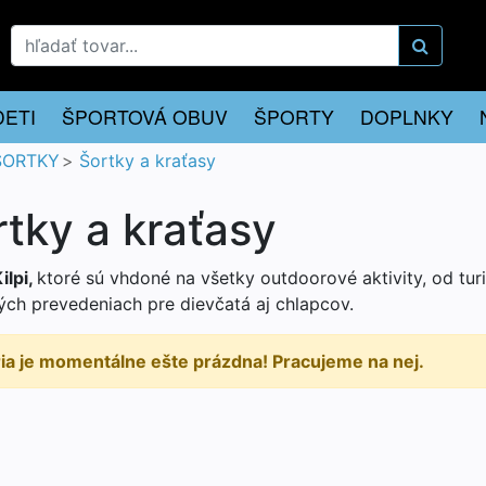
DETI
ŠPORTOVÁ OBUV
ŠPORTY
DOPLNKY
ŠORTKY
Šortky a kraťasy
tky a kraťasy
ilpi,
ktoré sú vhdoné na všetky outdoorové aktivity, od turi
ých prevedeniach pre dievčatá aj chlapcov.
ria je momentálne ešte prázdna! Pracujeme na nej.