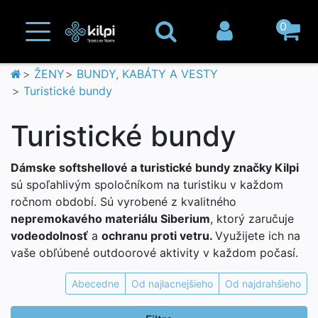
0
ŽENY
BUNDY, KABÁTY A VESTY
Turistické bundy
Turistické bundy
Dámske softshellové a turistické
bundy značky Kilpi
sú spoľahlivým spoločníkom na turistiku v každom
ročnom období. Sú vyrobené z kvalitného
nepremokavého materiálu Siberium
, ktorý zaručuje
vodeodolnosť
a
ochranu proti vetru.
Využijete ich na
vaše obľúbené outdoorové aktivity v každom počasí.
Abecedne
Od najlacnejšieho
Od najdrahšieho