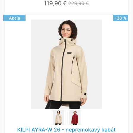
119,90 €
229,90 €
Akcia
-38 %
KILPI AYRA-W 26 - nepremokavý kabát