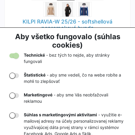
KILPI RAVIA-W 25/26 - softshellová
nepremokavá bunda
64,90 €
Aby všetko fungovalo (súhlas
89,90 €
cookies)
Technické
- bez tých to nejde, aby stránky
fungovali
Štatistické
- aby sme vedeli, čo na webe robíte a
mohli to zlepšovať
DORUČENIE
OVERENÝ
TOVARU AŽ K
OBCHOD
Marketingové
- aby sme Vás neobťažovali
VÁM DOMOV
NA HEUREKA.SK
reklamou
Súhlas s marketingovými aktivitami
- využitie e-
mailovej adresy na účely personalizovanej reklamy
RÝCHLE
GARANCIA
využívajúcej dáta prvej strany v rámci systémov
DORUČENIE
VRÁTENIA PEŇAZÍ
Facebook Ads, Google Ads a Sklik.