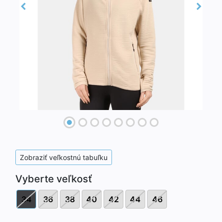
Previous
Next
Zobraziť veľkostnú tabuľku
Vyberte veľkosť
34
36
38
40
42
44
46