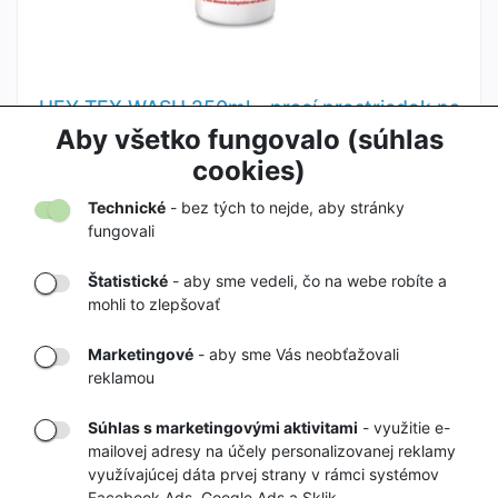
HEY TEX WASH 250ml - prací prostriedok na
textílie
Aby všetko fungovalo (súhlas
10,00 €
cookies)
Technické
- bez tých to nejde, aby stránky
fungovali
Štatistické
- aby sme vedeli, čo na webe robíte a
mohli to zlepšovať
DORUČENIE
OVERENÝ
TOVARU AŽ K
OBCHOD
Marketingové
- aby sme Vás neobťažovali
VÁM DOMOV
NA HEUREKA.SK
reklamou
Súhlas s marketingovými aktivitami
- využitie e-
mailovej adresy na účely personalizovanej reklamy
RÝCHLE
GARANCIA
využívajúcej dáta prvej strany v rámci systémov
Facebook Ads, Google Ads a Sklik.