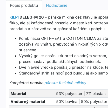
Popis produktu
Hodnotenie
KILPI
DELEG-M 26
- p
ánska mikina cez hlavu je spoľa
fitko, ale aj každodenné nosenie v meste keď potrebuj
prehriatia a zároveň sa prispôsobí každému pohybu
Kombinácia
OPTI-HEAT
a
COTTON CLIMA
zaisťu
zostáva vo vnútri, prebytočná vlhkosť rýchlo odv
stiesnene.
Vysoký golier chráni krk pred chladným vetrom,
presne nastaví podľa aktuálnych podmienok.
Dve hlavné vrecká ponúkajú priestor na kľúče, te
Štandardný strih sa hodí pod bundu aj ako samo
Kompletná ponuka
pánske funkčné mikiny
Materiál
93% polyester | 7% elastan
Vnútorný materiál
50% bavlna | 50% polyester