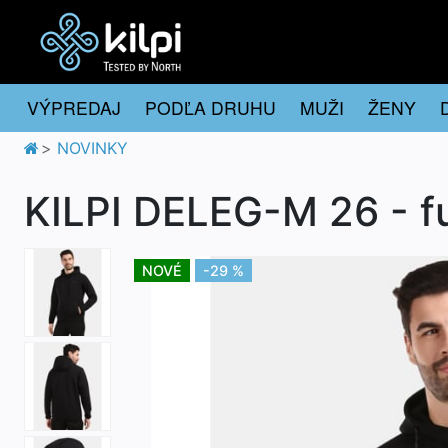
VÝPREDAJ
PODĽA DRUHU
MUŽI
ŽENY
NOVINKY
KILPI DELEG-M 26 - f
NOVÉ
-29 %