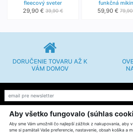
fleecový sveter
funkčná miki
29,90 €
59,90 €
39,90 €
79,90
DORUČENIE TOVARU AŽ K
OV
VÁM DOMOV
N
Aby všetko fungovalo (súhlas cook
O KILPI
Všetko o ná
Aby sme Vám umožnili čo najlepší zážitok z nakupovania, aby 
sme si pamätali Vaše preferencie, nastavenie, obsah košíka a m
Prečo nakupovať u nás
Postup pri v