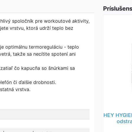
Príslušen
hlivý spoločník pre workoutové aktivity,
ete vrstvu, ktorá udrží teplo bez
je optimálnu termoreguláciu - teplo
etrá, takže sa necítite spotení ani
 zatiaľ čo kapucňa so šnúrkami sa
lefón či ďalšie drobnosti.
statná vrstva.
HEY HYGIE
odstr