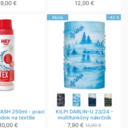
9,00 €
12,00 €
Akcia
-43 %
ASH 250ml - prací
KILPI DARLIN-U 23/24 -
edok na textílie
multifunkčný nákrčník
10,00 €
7,90 €
13,90 €