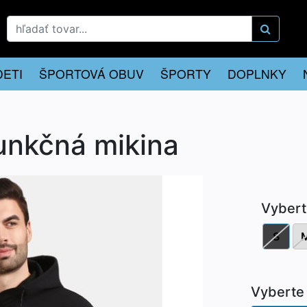
DETI
ŠPORTOVÁ OBUV
ŠPORTY
DOPLNKY
unkčná mikina
Vybert
S
Vyberte 