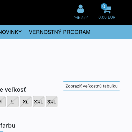
0
0,00 EUR
Prihlásiť
NOVINKY
VERNOSTNÝ PROGRAM
Zobraziť veľkostnú tabuľku
e veľkosť
M
L
XL
XXL
3XL
farbu