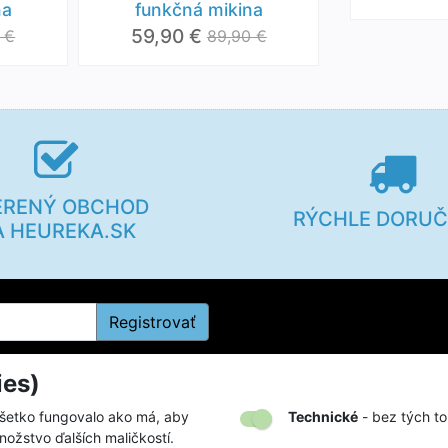
na
funkčná mikina
59,90 €
 €
89,90 €
ERENÝ OBCHOD
RÝCHLE DORUČ
A HEUREKA.SK
Registrovať
ies)
kupe
Firmy a organizácie
všetko fungovalo ako má, aby
Technické
- bez tých to
nožstvo ďalších maličkostí.
rátení tovaru
Zákazky na mieru