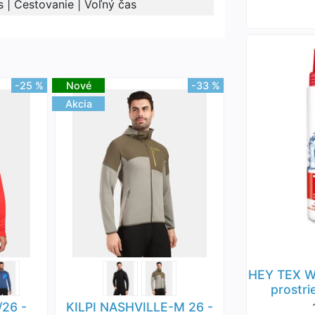
s | Cestovanie | Voľný čas
-25 %
Nové
-33 %
Akcia
HEY TEX W
prostri
/26 -
KILPI NASHVILLE-M 26 -